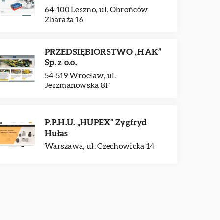
64-100 Leszno, ul. Obrońców
Zbaraża 16
PRZEDSIĘBIORSTWO „HAK”
Sp. z o.o.
54-519 Wrocław, ul.
Jerzmanowska 8F
P.P.H.U. „HUPEX” Zygfryd
Hułas
Warszawa, ul. Czechowicka 14