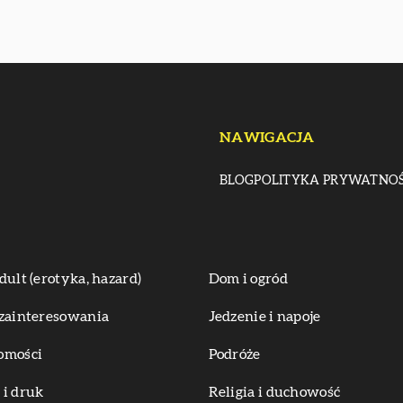
NAWIGACJA
BLOG
POLITYKA PRYWATNOŚ
dult (erotyka, hazard)
Dom i ogród
zainteresowania
Jedzenie i napoje
omości
Podróże
i druk
Religia i duchowość