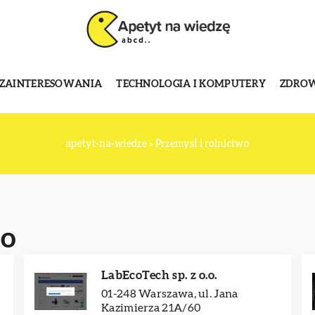
 ZAINTERESOWANIA
TECHNOLOGIA I KOMPUTERY
ZDROWI
apetyt-na-wiedze
»
Przemysł i rolnictwo
wo
LabEcoTech sp. z o.o.
01-248 Warszawa, ul. Jana
Kazimierza 21A/60