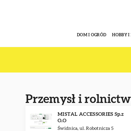
DOM I OGRÓD
HOBBY I
Przemysł i rolnict
MISTAL ACCESSORIES Sp.z
O.O
Świdnica, ul. Robotnicza 5