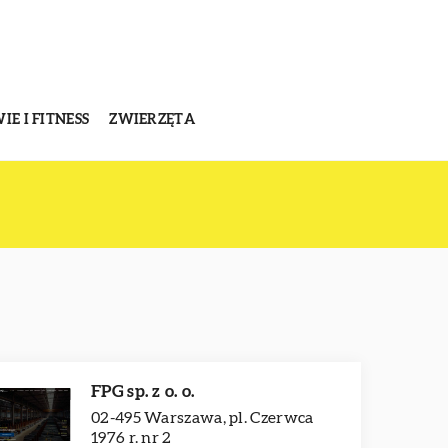
E I FITNESS
ZWIERZĘTA
FPG sp. z o. o.
02-495 Warszawa, pl. Czerwca
1976 r. nr 2