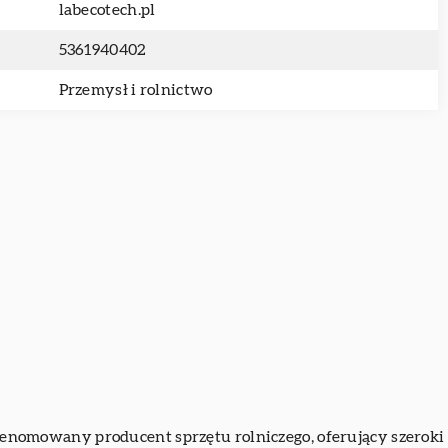
labecotech.pl
5361940402
Przemysł i rolnictwo
to renomowany producent sprzętu rolniczego, oferujący szerok