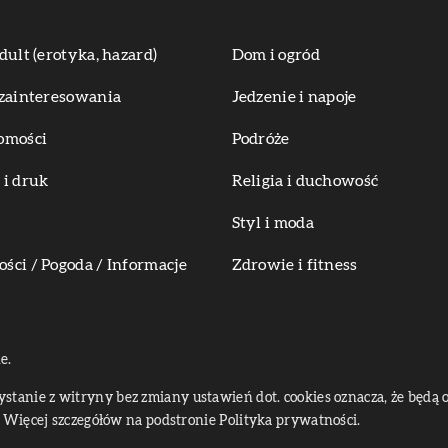
dult (erotyka, hazard)
Dom i ogród
zainteresowania
Jedzenie i napoje
omości
Podróże
i druk
Religia i duchowość
Styl i moda
ci / Pogoda / Informacje
Zdrowie i fitness
e.
zystanie z witryny bez zmiany ustawień dot. cookies oznacza, że bę
Więcej szczegółów na podstronie
Polityka prywatności
.