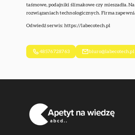
taśmowe, podajniki ślimakowe czy mieszadła. Na 
rozwiązaniach technologicznych. Firma zapewnia 
Odwiedź serwis:
https://labecotech.pl
48576728763
biuro@labecotech.pl