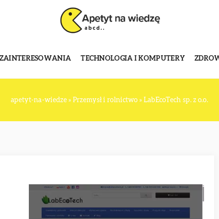
 ZAINTERESOWANIA
TECHNOLOGIA I KOMPUTERY
ZDROWI
apetyt-na-wiedze
»
Przemysł i rolnictwo
»
LabEcoTech sp. z o.o.