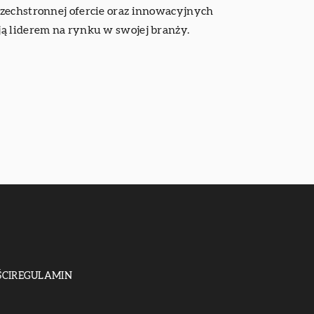
szechstronnej ofercie oraz innowacyjnych
ją liderem na rynku w swojej branży.
CI
REGULAMIN