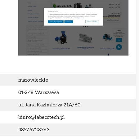
mazowieckie
01-248 Warszawa
ul. Jana Kazimierza 21A/60
biuro@labecotech.pl
48576728763