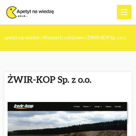
apetyt-na-wiedze
»
Przemysł i rolnictwo
»
ŻWIR-KOP Sp. z o.o.
ŻWIR-KOP Sp. z o.o.