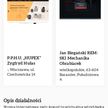
Jan Biegański REM-
P.P.H.U. „HUPEX”
SKI Mechanika
Zygfryd Hułas
Obrabiarek
-, Warszawa, ul.
wielkopolskie, 63-604
Czechowicka 14
Baranów, Południowa
4
Opis działalności
Strona internetowa zwir-kop.pl to wirtualna wizytówka