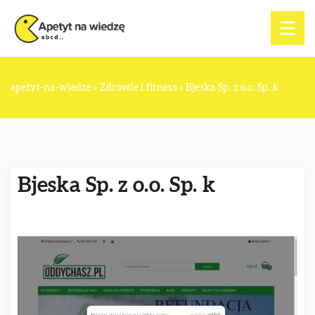
apetyt-na-wiedze
»
Zdrowie i fitness
»
Bjeska Sp. z o.o. Sp. k
Bjeska Sp. z o.o. Sp. k