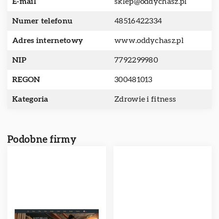
E-mail
sklep@oddychasz.pl
Numer telefonu
48516422334
Adres internetowy
www.oddychasz.pl
NIP
7792299980
REGON
300481013
Kategoria
Zdrowie i fitness
Podobne firmy