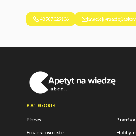
48587329136
maciej@maciejlaskow
KATEGORIE
Biznes
Branża a
Finanse osobiste
Hobby i 