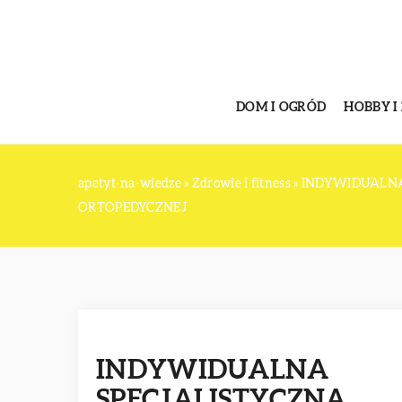
DOM I OGRÓD
HOBBY I
apetyt-na-wiedze
»
Zdrowie i fitness
»
INDYWIDUALNA 
ORTOPEDYCZNEJ
INDYWIDUALNA
SPECJALISTYCZNA