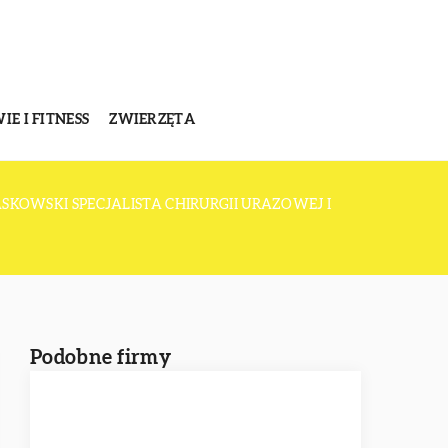
E I FITNESS
ZWIERZĘTA
SKOWSKI SPECJALISTA CHIRURGII URAZOWEJ I
Podobne firmy