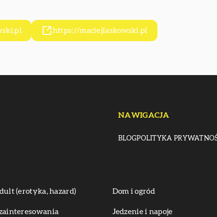
ski.pl
https://maciejlaskowski.pl
NAWIGACJA
BLOG
POLITYKA PRYWATNOŚ
dult (erotyka, hazard)
Dom i ogród
zainteresowania
Jedzenie i napoje