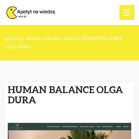
apetyt-na-wiedze
»
Zdrowie i fitness
»
HUMAN BALANCE
OLGA DURA
HUMAN BALANCE OLGA
DURA