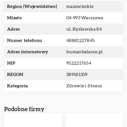
Region (Województwo)
mazowieckie
Miasto
04-993 Warszawa
Adres
ul. Bysławska 84
Numer telefonu
48881227845
Adres internetowy
humanbalance.pl
NIP
9522217654
REGON
389181359
Kategoria
Zdrowie i fitness
Podobne firmy