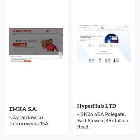
HyperHub LTD
EMKA S.A.
-, BN26 6EA Polegate,
-, Żyrardów, ul.
East Sussex, 49 station
Jaktorowska 15A
Road