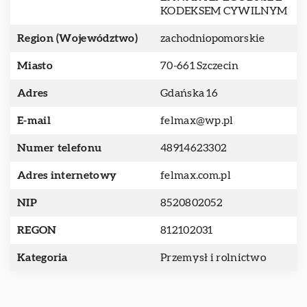
KODEKSEM CYWILNYM
Region (Województwo)
zachodniopomorskie
Miasto
70-661 Szczecin
Adres
Gdańska 16
E-mail
felmax@wp.pl
Numer telefonu
48914623302
Adres internetowy
felmax.com.pl
NIP
8520802052
REGON
812102031
Kategoria
Przemysł i rolnictwo