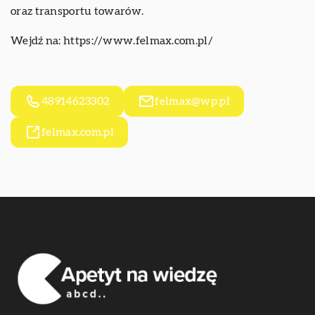
oraz transportu towarów.
Wejdź na:
https://www.felmax.com.pl/
48914623302
felmax@wp.pl
felmax.com.pl