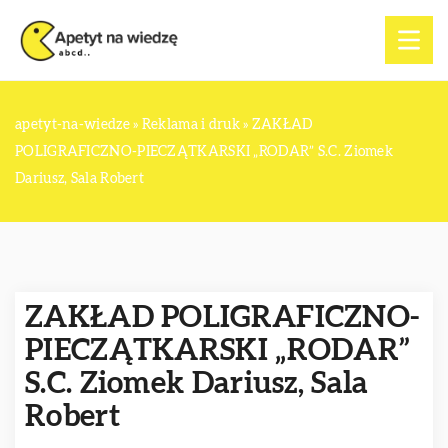
apetyt-na-wiedze
»
Reklama i druk
»
ZAKŁAD
POLIGRAFICZNO-PIECZĄTKARSKI „RODAR” S.C. Ziomek
Dariusz, Sala Robert
ZAKŁAD POLIGRAFICZNO-
PIECZĄTKARSKI „RODAR”
S.C. Ziomek Dariusz, Sala
Robert