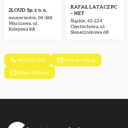
RAFAŁ LATACZ PC
2LOUD Sp. z o. o.
– NET
mazowieckie, 04-368
Śląskie, 42-224
Warszawa, ul.
Częstochowa, ul.
Kolejowa 8A
Słonecznikowa 6B
48600307307
rodar@rodar.pl
https://rodar.pl