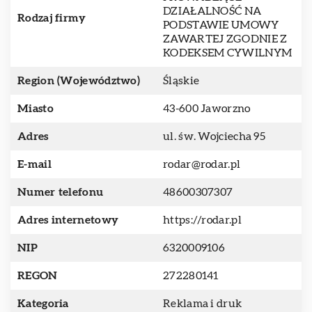
DZIAŁALNOŚĆ NA
Rodzaj firmy
PODSTAWIE UMOWY
ZAWARTEJ ZGODNIE Z
KODEKSEM CYWILNYM
Region (Województwo)
Śląskie
Miasto
43-600 Jaworzno
Adres
ul. św. Wojciecha 95
E-mail
rodar@rodar.pl
Numer telefonu
48600307307
Adres internetowy
https://rodar.pl
NIP
6320009106
REGON
272280141
Kategoria
Reklama i druk