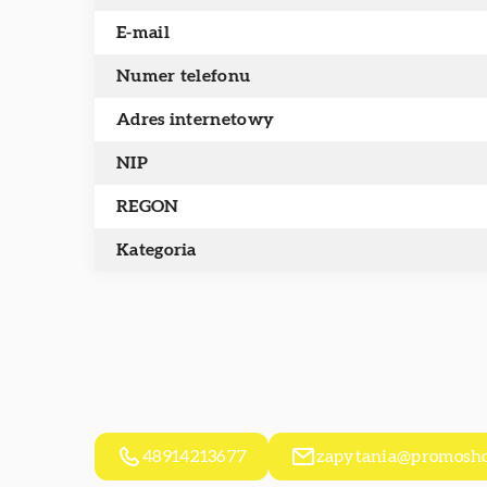
E-mail
Numer telefonu
Adres internetowy
NIP
REGON
Kategoria
48914213677
zapytania@promosho