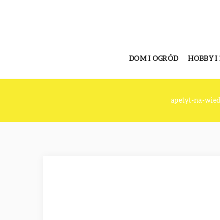
DOM I OGRÓD
HOBBY I
apetyt-na-wie