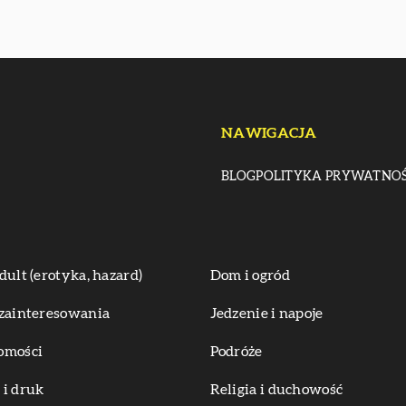
NAWIGACJA
BLOG
POLITYKA PRYWATNOŚ
dult (erotyka, hazard)
Dom i ogród
zainteresowania
Jedzenie i napoje
omości
Podróże
i druk
Religia i duchowość