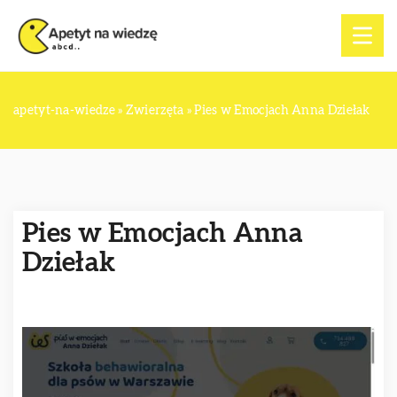
apetyt-na-wiedze
»
Zwierzęta
»
Pies w Emocjach Anna Dziełak
Pies w Emocjach Anna
Dziełak