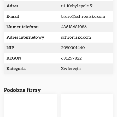
Adres
ul. Kobylepole 51
E-mail
biuro@schronisko.com
Numer telefonu
48618681086
Adres internetowy
schronisko.com
NIP
2090001440
REGON
631257822
Kategoria
Zwierzęta
Podobne firmy