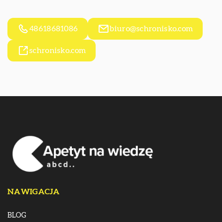
48618681086
biuro@schronisko.com
schronisko.com
NAWIGACJA
BLOG