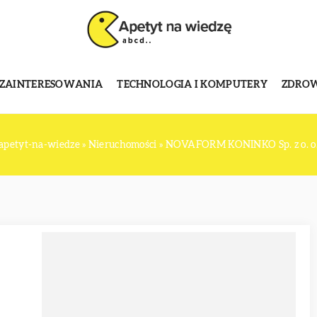
 ZAINTERESOWANIA
TECHNOLOGIA I KOMPUTERY
ZDROWI
apetyt-na-wiedze
»
Nieruchomości
»
NOVAFORM KONINKO Sp. z o. o