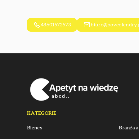
48601572573
biuro@noveolendry.
KATEGORIE
Biznes
Branża a