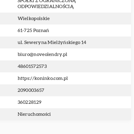
SPÓŁKI Z OGRANICZONĄ
ODPOWIEDZIALNOŚCIĄ
Wielkopolskie
61-725 Poznań
ul. Seweryna Mielżyńskiego 14
biuro@noveolendry.pl
48601572573
https://koninko.com.pl
2090003657
360228129
Nieruchomości