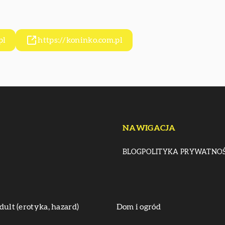
pl
https://koninko.com.pl
NAWIGACJA
BLOG
POLITYKA PRYWATNOŚ
dult (erotyka, hazard)
Dom i ogród