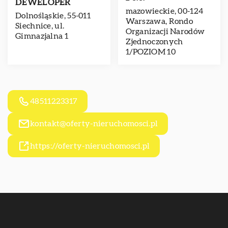
DEWELOPER
mazowieckie, 00-124
Dolnośląskie, 55-011
Warszawa, Rondo
Siechnice, ul.
Organizacji Narodów
Gimnazjalna 1
Zjednoczonych
1/POZIOM 10
48511223317
kontakt@oferty-nieruchomosci.pl
https://oferty-nieruchomosci.pl