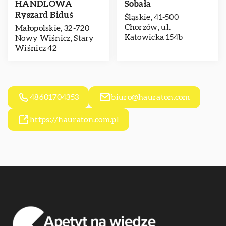
HANDLOWA
Sobała
Ryszard Biduś
Śląskie, 41-500
Chorzów, ul.
Małopolskie, 32-720
Katowicka 154b
Nowy Wiśnicz, Stary
Wiśnicz 42
48601704353
biuro@hauraton.com
https://hauraton.com.pl