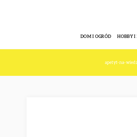
DOM I OGRÓD
HOBBY I
apetyt-na-wied