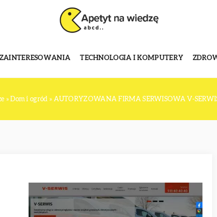
 ZAINTERESOWANIA
TECHNOLOGIA I KOMPUTERY
ZDROWI
ze
»
Dom i ogród
»
AUTORYZOWANA FIRMA SERWISOWA V-SERWIS PI