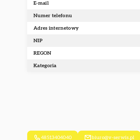
E-mail
Numer telefonu
Adres internetowy
NIP
REGON
Kategoria
48513404040
biuro@v-serwis.pl