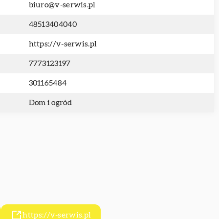
biuro@v-serwis.pl
48513404040
https://v-serwis.pl
7773123197
301165484
Dom i ogród
https://v-serwis.pl