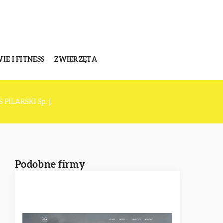
E I FITNESS
ZWIERZĘTA
LARSKI Sp. j.
Podobne firmy