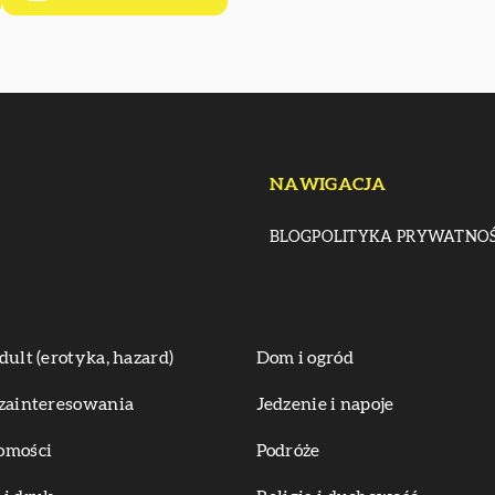
NAWIGACJA
BLOG
POLITYKA PRYWATNOŚ
dult (erotyka, hazard)
Dom i ogród
zainteresowania
Jedzenie i napoje
omości
Podróże