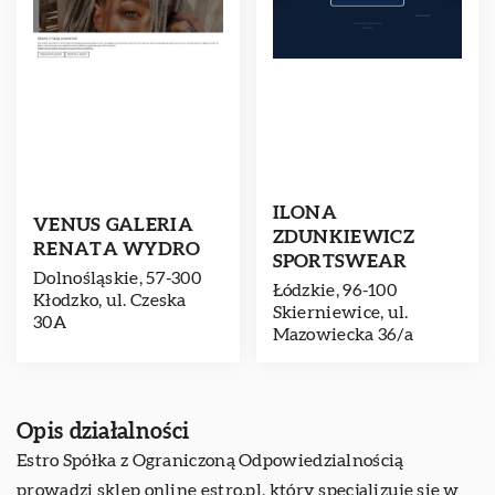
ILONA
VENUS GALERIA
ZDUNKIEWICZ
RENATA WYDRO
SPORTSWEAR
Dolnośląskie, 57-300
Łódzkie, 96-100
Kłodzko, ul. Czeska
Skierniewice, ul.
30A
Mazowiecka 36/a
Opis działalności
Estro
Spółka z Ograniczoną Odpowiedzialnością
prowadzi sklep online estro.pl, który specjalizuje się w