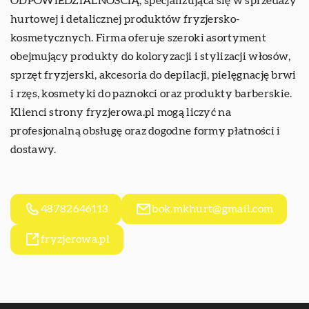
ODPOWIEDZIALNOŚCIĄ, specjalizująca się w sprzedaży
hurtowej i detalicznej produktów fryzjersko-
kosmetycznych. Firma oferuje szeroki asortyment
obejmujący produkty do koloryzacji i stylizacji włosów,
sprzęt fryzjerski, akcesoria do depilacji, pielęgnację brwi
i rzęs, kosmetyki do paznokci oraz produkty barberskie.
Klienci strony fryzjerowa.pl mogą liczyć na
profesjonalną obsługę oraz dogodne formy płatności i
dostawy.
48782646113
bok.mkhurt@gmail.com
fryzjerowa.pl