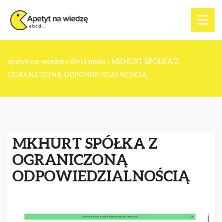
apetyt-na-wiedze
»
Styl i moda
»
MKHURT SPÓŁKA Z
OGRANICZONĄ ODPOWIEDZIALNOŚCIĄ
MKHURT SPÓŁKA Z
OGRANICZONĄ
ODPOWIEDZIALNOŚCIĄ