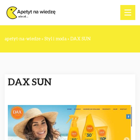
apetyt-na-wiedze
»
Styl i moda
»
DAX SUN
DAX SUN