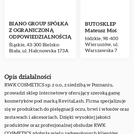
BIANO GROUP SPÓŁKA
BUTOSKLEP
Z OGRANICZONĄ
Mateusz Moś
ODPOWIEDZIALNOŚCIĄ
łódzkie, 98-400
Wieruszów, ul.
Śląskie, 43-300 Bielsko-
Warszawska 7
Biała, ul. Hałcnowska 173A
Opis działalności
RWK COSMETICS sp. z o.o., z siedzibą w Poznaniu,
prowadzi sklep internetowy oferujący szeroką gamę
kosmetyków pod marką
RevitaLash
. Firma specjalizuje
się w produktach do pielęgnacji oczu, brwi i włosów oraz
zestawach i akcesoriach. Dzięki wysokiej jakości
produktów oraz profesjonalnej obsłudze RWK
COSMETICS zdobyła wielu zadowolonych klientów.