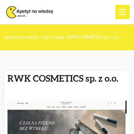
apetyt-na-wiedze
»
Styl i moda
»
RWK COSMETICS sp. z o.o.
RWK COSMETICS sp. z o.o.