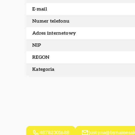
E-mail
Numer telefonu
Adres internetowy
NIP
REGON
Kategoria
48782301688
justyna@bynamesak