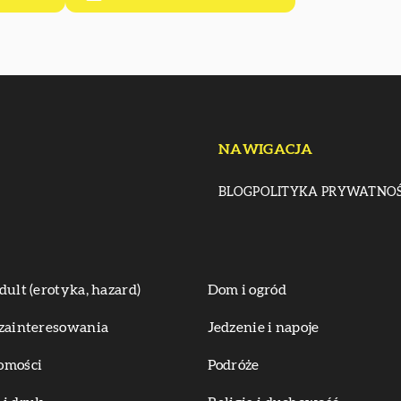
NAWIGACJA
BLOG
POLITYKA PRYWATNOŚ
dult (erotyka, hazard)
Dom i ogród
zainteresowania
Jedzenie i napoje
omości
Podróże