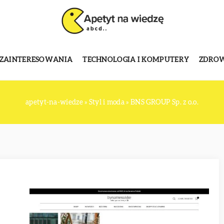
 ZAINTERESOWANIA
TECHNOLOGIA I KOMPUTERY
ZDROWI
apetyt-na-wiedze
»
Styl i moda
»
BNS GROUP Sp. z o.o.