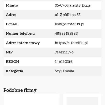
Miasto
05-090 Falenty Duże
Adres
ul. Źródlana 58
E-mail
bok@e-foteliki.pl
Numer telefonu
48883183883
Adres internetowy
https://e-foteliki.pl
NIP
9141111396
REGON
146163393
Kategoria
Styl i moda
Podobne firmy