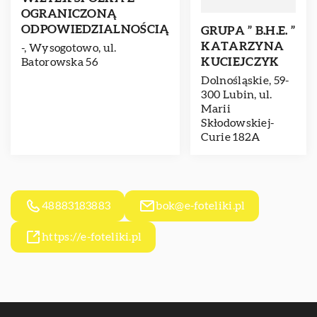
OGRANICZONĄ
ODPOWIEDZIALNOŚCIĄ
GRUPA ” B.H.E. ”
KATARZYNA
-, Wysogotowo, ul.
KUCIEJCZYK
Batorowska 56
Dolnośląskie, 59-
300 Lubin, ul.
Marii
Skłodowskiej-
Curie 182A
48883183883
bok@e-foteliki.pl
https://e-foteliki.pl