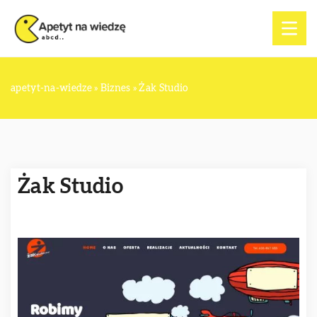
apetyt-na-wiedze
»
Biznes
»
Żak Studio
Żak Studio