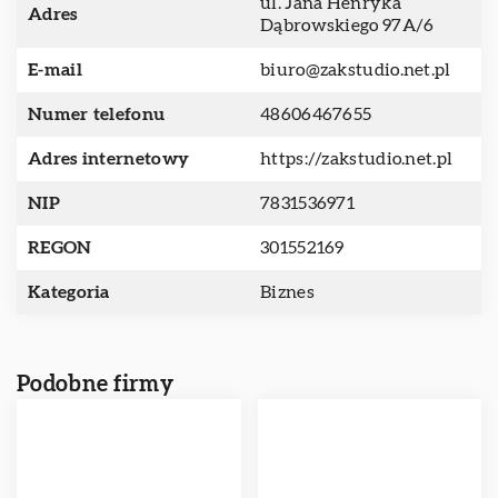
ul. Jana Henryka
Adres
Dąbrowskiego 97A/6
E-mail
biuro@zakstudio.net.pl
Numer telefonu
48606467655
Adres internetowy
https://zakstudio.net.pl
NIP
7831536971
REGON
301552169
Kategoria
Biznes
Podobne firmy