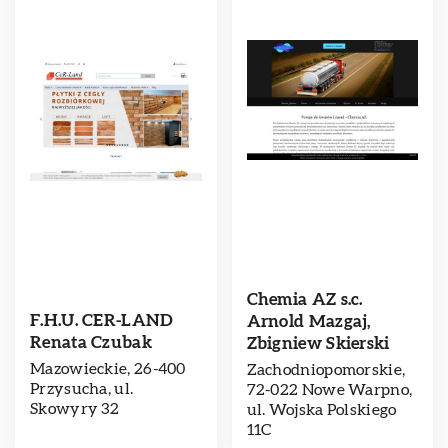
Chemia AZ s.c.
F.H.U. CER-LAND
Arnold Mazgaj,
Renata Czubak
Zbigniew Skierski
Mazowieckie, 26-400
Zachodniopomorskie,
Przysucha, ul.
72-022 Nowe Warpno,
Skowyry 32
ul. Wojska Polskiego
11C