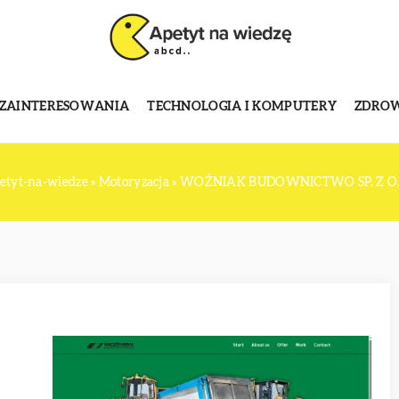
 ZAINTERESOWANIA
TECHNOLOGIA I KOMPUTERY
ZDROWI
etyt-na-wiedze
»
Motoryzacja
»
WOŹNIAK BUDOWNICTWO SP. Z O.