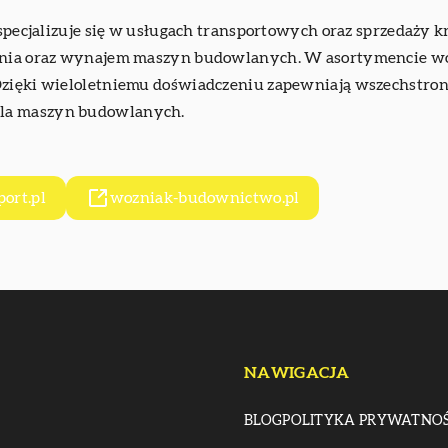
specjalizuje się w usługach transportowych oraz sprzedaży 
zenia oraz wynajem maszyn budowlanych. W asortymencie wo
Dzięki wieloletniemu doświadczeniu zapewniają wszechstronn
dla maszyn budowlanych.
ort.pl
wozniak-budownictwo.pl
NAWIGACJA
BLOG
POLITYKA PRYWATNOŚ