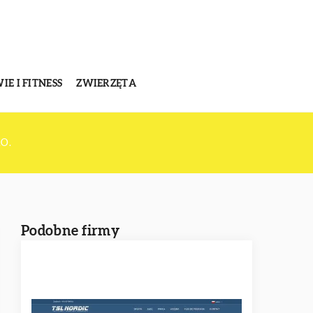
E I FITNESS
ZWIERZĘTA
O.
Podobne firmy