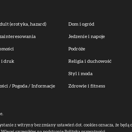
dult (erotyka, hazard)
Dom i ogród
zainteresowania
Jedzenie i napoje
omości
Podróże
i druk
Religia i duchowość
Styl i moda
ci / Pogoda / Informacje
Zdrowie i fitness
e.
zystanie z witryny bez zmiany ustawień dot. cookies oznacza, że bę