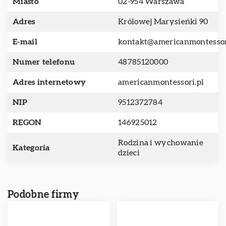
Miasto
02-954 Warszawa
Adres
Królowej Marysieńki 90
E-mail
kontakt@americanmontessor
Numer telefonu
48785120000
Adres internetowy
americanmontessori.pl
NIP
9512372784
REGON
146925012
Rodzina i wychowanie
Kategoria
dzieci
Podobne firmy