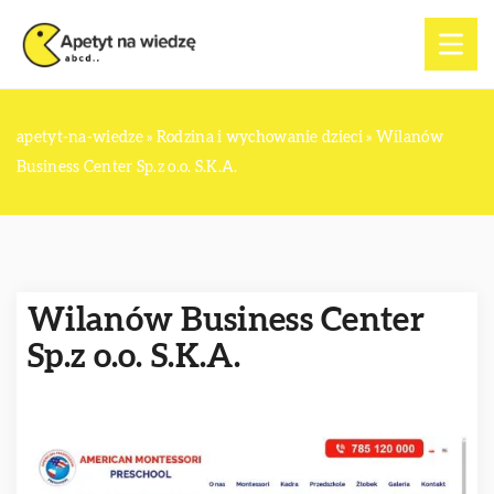
apetyt-na-wiedze
»
Rodzina i wychowanie dzieci
»
Wilanów
Business Center Sp.z o.o. S.K.A.
Wilanów Business Center
Sp.z o.o. S.K.A.