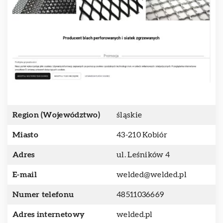
Region (Województwo)
śląskie
Miasto
43-210 Kobiór
Adres
ul. Leśników 4
E-mail
welded@welded.pl
Numer telefonu
48511036669
Adres internetowy
welded.pl