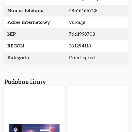
Numer telefonu
48516166728
Adres internetowy
vuka.pl
NIP
7661998708
REGON
381294118
Kategoria
Dom i ogród
Podobne firmy