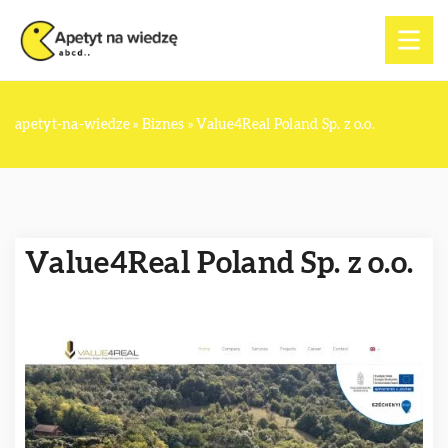
apetyt-na-wiedze
»
Biznes
»
Value4Real Poland Sp. z o.o.
Value4Real Poland Sp. z o.o.