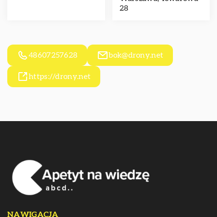
28
48607257628
bok@drony.net
https://drony.net
NAWIGACJA