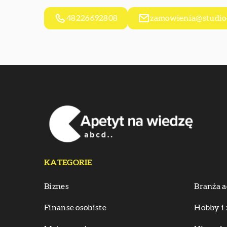
48226692808
zamowienia@studio-
KATEGORIE
Biznes
Branża a
Finanse osobiste
Hobby i 