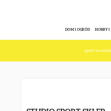
DOM I OGRÓD
HOBBY I
apetyt-na-wied