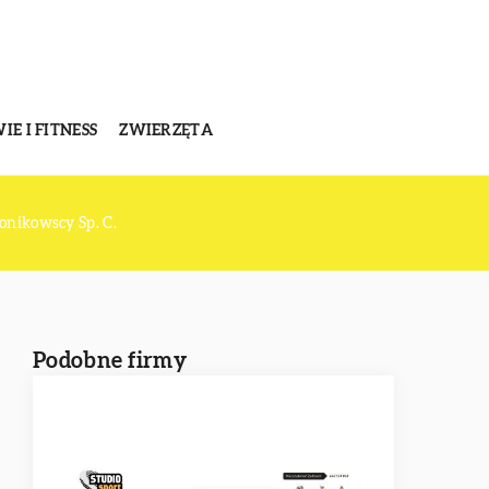
E I FITNESS
ZWIERZĘTA
nikowscy Sp. C.
Podobne firmy