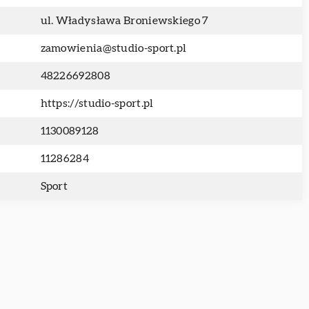
ul. Władysława Broniewskiego 7
zamowienia@studio-sport.pl
48226692808
https://studio-sport.pl
1130089128
11286284
Sport