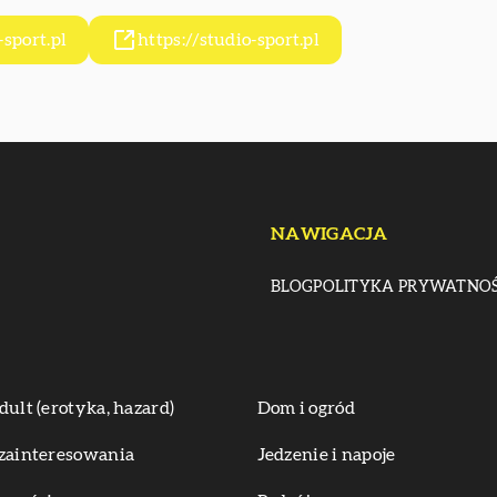
sport.pl
https://studio-sport.pl
NAWIGACJA
BLOG
POLITYKA PRYWATNOŚ
dult (erotyka, hazard)
Dom i ogród
zainteresowania
Jedzenie i napoje