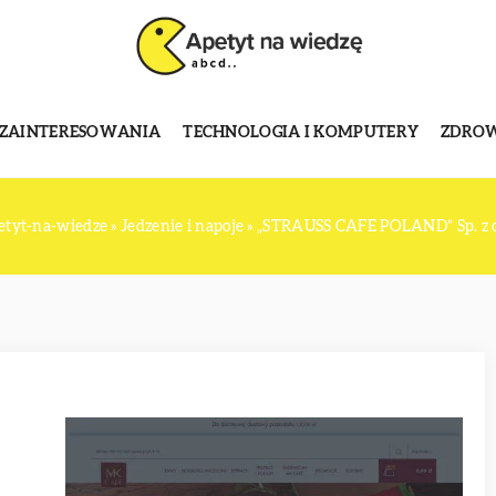
 ZAINTERESOWANIA
TECHNOLOGIA I KOMPUTERY
ZDROWI
etyt-na-wiedze
»
Jedzenie i napoje
»
„STRAUSS CAFE POLAND” Sp. z o