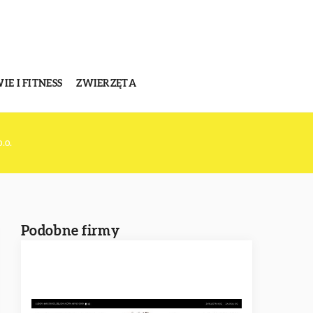
E I FITNESS
ZWIERZĘTA
.o.
Podobne firmy