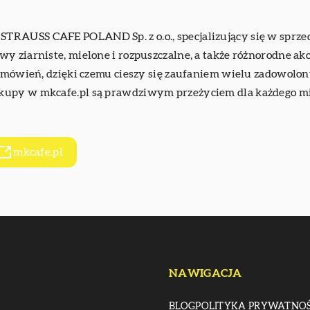
y STRAUSS CAFE POLAND Sp. z o.o., specjalizujący się w sp
y ziarniste, mielone i rozpuszczalne, a także różnorodne ak
 zamówień, dzięki czemu cieszy się zaufaniem wielu zadowol
kupy w mkcafe.pl są prawdziwym przeżyciem dla każdego mi
mkcafe.pl
NAWIGACJA
BLOG
POLITYKA PRYWATNOŚ