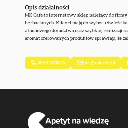
Opis działalności
MK Cafe
to internetowy sklep należący do firm
herbacianych. Klienci mają do wyboru świeże kaw
z fachowego doradztwa oraz szybkiej realizacji
aromat oferowanych produktów sprawiają, że za
48601921645
bok@mkcafe.pl