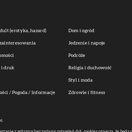
dult (erotyka, hazard)
Dom i ogród
zainteresowania
Jedzenie i napoje
omości
Podróże
i druk
Religia i duchowość
Styl i moda
ci / Pogoda / Informacje
Zdrowie i fitness
e.
zystanie z witryny bez zmiany ustawień dot. cookies oznacza, że bę