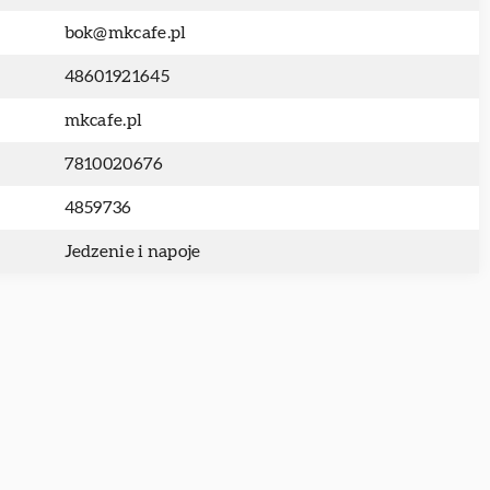
bok@mkcafe.pl
48601921645
mkcafe.pl
7810020676
4859736
Jedzenie i napoje