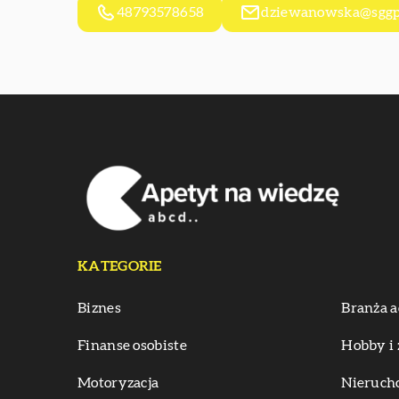
48793578658
dziewanowska@sggp
KATEGORIE
Biznes
Branża a
Finanse osobiste
Hobby i 
Motoryzacja
Nieruch