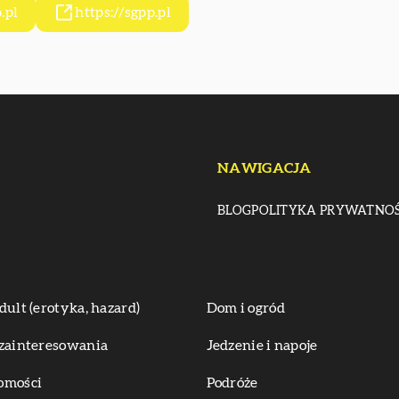
.pl
https://sgpp.pl
NAWIGACJA
BLOG
POLITYKA PRYWATNOŚ
dult (erotyka, hazard)
Dom i ogród
zainteresowania
Jedzenie i napoje
omości
Podróże