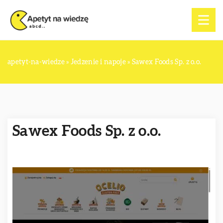
apetyt-na-wiedze
»
Jedzenie i napoje
»
Sawex Foods Sp. z o.o.
Sawex Foods Sp. z o.o.