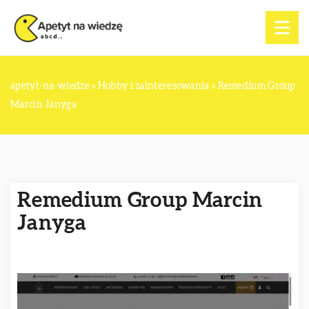
apetyt-na-wiedze
»
Hobby i zainteresowania
»
Remedium Group
Marcin Janyga
Remedium Group Marcin
Janyga