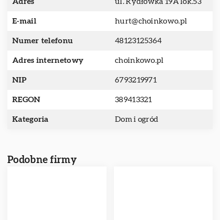
Adres
ul. Rydłówka 19A lok.53
E-mail
hurt@choinkowo.pl
Numer telefonu
48123125364
Adres internetowy
choinkowo.pl
NIP
6793219971
REGON
389413321
Kategoria
Dom i ogród
Podobne firmy