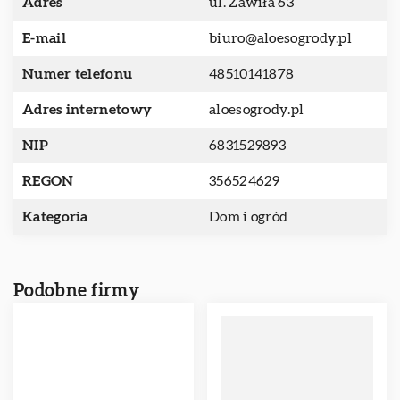
Adres
ul. Zawiła 63
E-mail
biuro@aloesogrody.pl
Numer telefonu
48510141878
Adres internetowy
aloesogrody.pl
NIP
6831529893
REGON
356524629
Kategoria
Dom i ogród
Podobne firmy