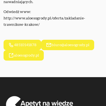
nawadniających.
Odwiedź www:
http://www.aloesogrody.pl/oferta/zakladanie-
trawnikow-krakow/
48510141878
biuro@aloesogrody.pl
aloesogrody.pl