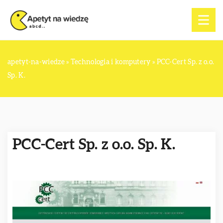
apetyt-na-wiedze
»
Technologia i komputery
»
PCC-Cert Sp. z o.o.
Sp. K.
PCC-Cert Sp. z o.o. Sp. K.