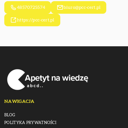
48570725574
biuro@pcc-cert.pl
https://pcc-cert.pl
NAWIGACJA
BLOG
POLITYKA PRYWATNOŚCI