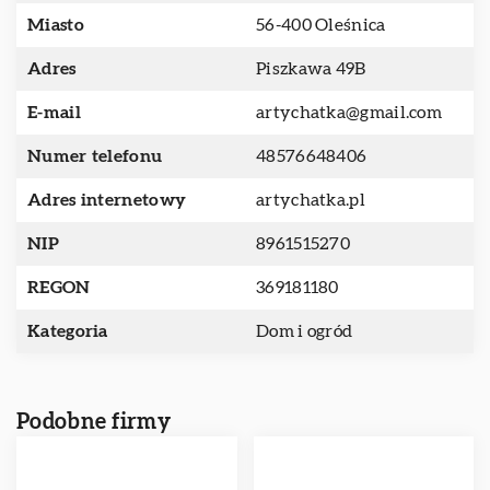
Miasto
56-400 Oleśnica
Adres
Piszkawa 49B
E-mail
artychatka@gmail.com
Numer telefonu
48576648406
Adres internetowy
artychatka.pl
NIP
8961515270
REGON
369181180
Kategoria
Dom i ogród
Podobne firmy