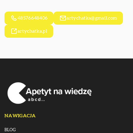
48576648406
artychatka@gmail.com
artychatka.pl
NAWIGACJA
BLOG