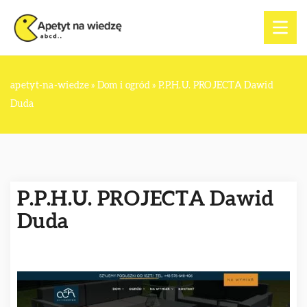
apetyt-na-wiedze
»
Dom i ogród
»
P.P.H.U. PROJECTA Dawid
Duda
P.P.H.U. PROJECTA Dawid
Duda