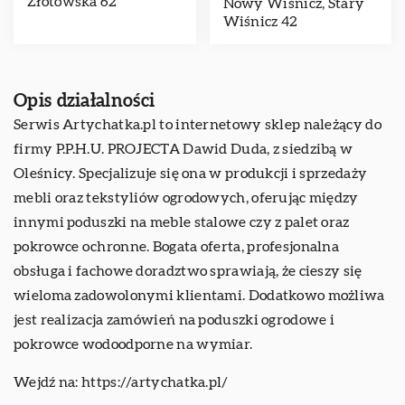
Złotowska 62
Nowy Wiśnicz, Stary
Wiśnicz 42
Opis działalności
Serwis Artychatka.pl to internetowy sklep należący do
firmy P.P.H.U. PROJECTA Dawid Duda, z siedzibą w
Oleśnicy. Specjalizuje się ona w produkcji i sprzedaży
mebli oraz tekstyliów ogrodowych, oferując między
innymi poduszki na meble stalowe czy z palet oraz
pokrowce ochronne. Bogata oferta, profesjonalna
obsługa i fachowe doradztwo sprawiają, że cieszy się
wieloma zadowolonymi klientami. Dodatkowo możliwa
jest realizacja zamówień na poduszki ogrodowe i
pokrowce wodoodporne na wymiar.
Wejdź na:
https://artychatka.pl/