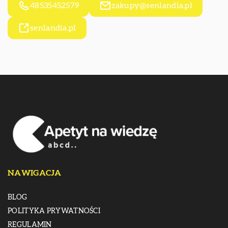
48535452579
zakupy@senlandia.pl
senlandia.pl
NAWIGACJA
BLOG
POLITYKA PRYWATNOŚCI
REGULAMIN