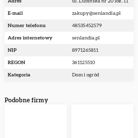
Adres
ul. Lubińska nr 20 lok. 11
E-mail
zakupy@senlandia.pl
Numer telefonu
48535452579
Adres internetowy
senlandia.pl
NIP
8971265811
REGON
361125510
Kategoria
Dom i ogród
Podobne firmy