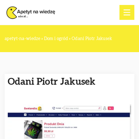
apetyt-na-wiedze
»
Dom i ogród
»
Odani Piotr Jakusek
Odani Piotr Jakusek