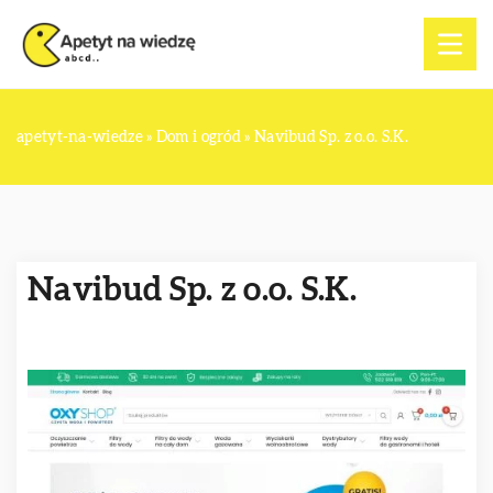
apetyt-na-wiedze
»
Dom i ogród
»
Navibud Sp. z o.o. S.K.
Navibud Sp. z o.o. S.K.