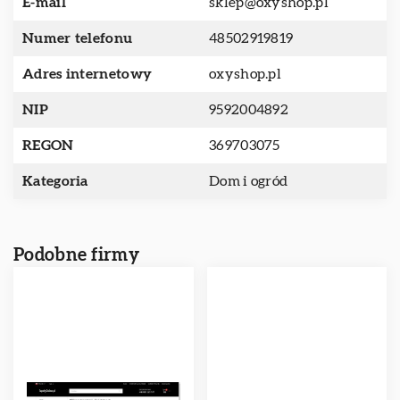
E-mail
sklep@oxyshop.pl
Numer telefonu
48502919819
Adres internetowy
oxyshop.pl
NIP
9592004892
REGON
369703075
Kategoria
Dom i ogród
Podobne firmy