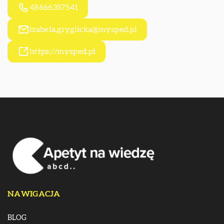
48666357541
izabela.gryglicka@mysped.pl
https://mysped.pl
NAWIGACJA
BLOG