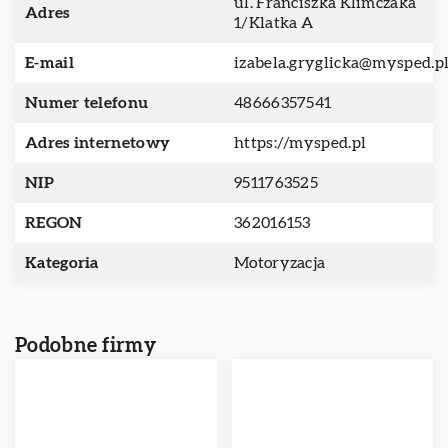
ul. Franciszka Klimczaka
Adres
1/Klatka A
E-mail
izabela.gryglicka@mysped.p
Numer telefonu
48666357541
Adres internetowy
https://mysped.pl
NIP
9511763525
REGON
362016153
Kategoria
Motoryzacja
Podobne firmy