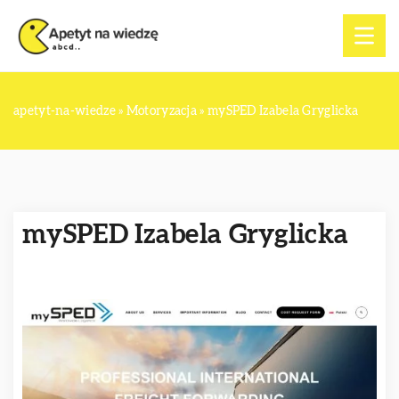
apetyt-na-wiedze
»
Motoryzacja
»
mySPED Izabela Gryglicka
mySPED Izabela Gryglicka