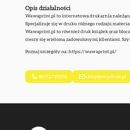
Opis działalności
Wawaprint.pl to internetowa drukarnia należąca
Specjalizuje się w druku różnego rodzaju materi
Wawaprint.pl to również druk książek oraz bloczk
cieszy się wieloma zadowolonymi klientami. Szybk
Poznaj szczegóły na:
https://wawaprint.pl/
48572737070
sklep@mcpdruk.pl