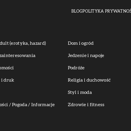
BLOG
POLITYKA PRYWATNOŚ
dult (erotyka, hazard)
Dom i ogród
zainteresowania
Jedzenie i napoje
omości
Podróże
i druk
Religia i duchowość
Styl i moda
ci / Pogoda / Informacje
Zdrowie i fitness