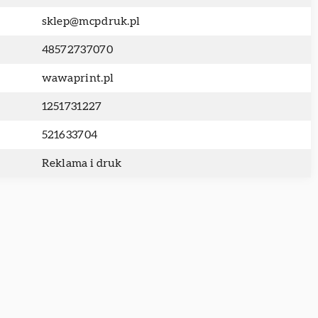
sklep@mcpdruk.pl
48572737070
wawaprint.pl
1251731227
521633704
Reklama i druk