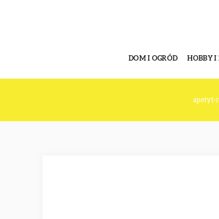
DOM I OGRÓD
HOBBY I
apetyt-