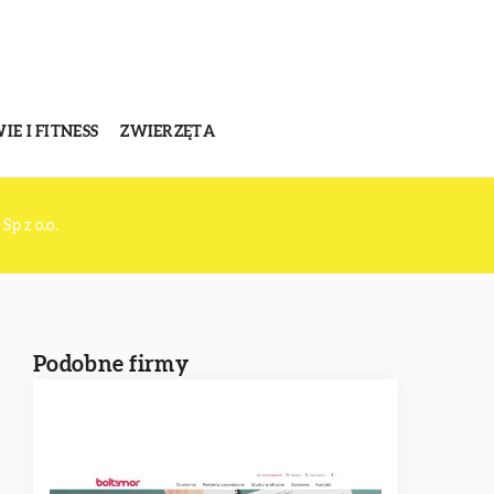
E I FITNESS
ZWIERZĘTA
 z o.o.
Podobne firmy