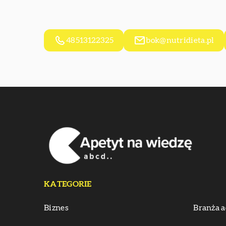
48513122325
bok@nutridieta.pl
KATEGORIE
Biznes
Branża a