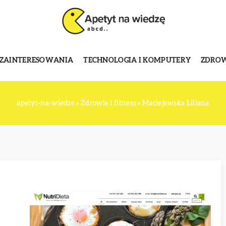
 ZAINTERESOWANIA
TECHNOLOGIA I KOMPUTERY
ZDROWI
apetyt-na-wiedze
»
Zdrowie i fitness
»
Maciejewska Liliana