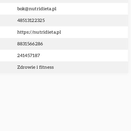
bok@nutridieta.pl
48513122325
https://nutridieta.pl
8831566286
241457187
Zdrowie i fitness