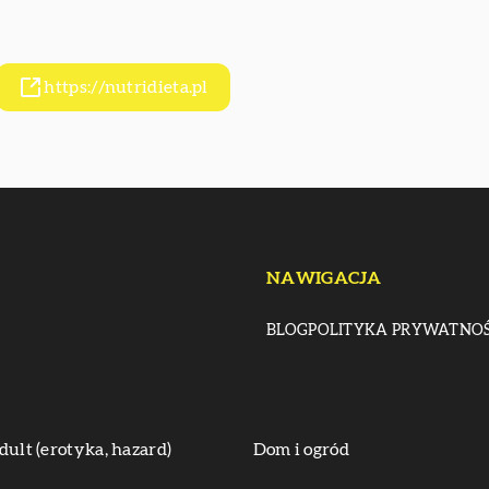
https://nutridieta.pl
NAWIGACJA
BLOG
POLITYKA PRYWATNOŚ
dult (erotyka, hazard)
Dom i ogród