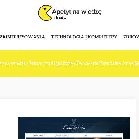
 ZAINTERESOWANIA
TECHNOLOGIA I KOMPUTERY
ZDROWI
yt-na-wiedze
»
Prawo, rząd i polityka
»
Kancelaria Notarialna Anna S