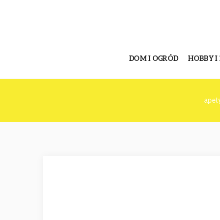
DOM I OGRÓD
HOBBY I
apet