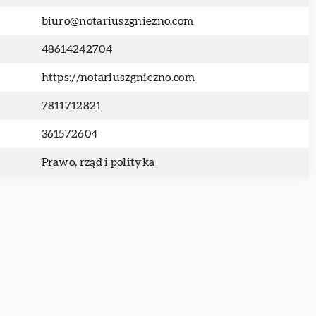
biuro@notariuszgniezno.com
48614242704
https://notariuszgniezno.com
7811712821
361572604
Prawo, rząd i polityka