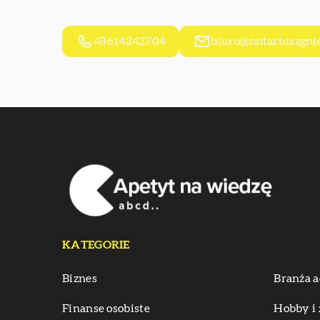
48614242704
biuro@notariuszgni
KATEGORIE
Biznes
Branża a
Finanse osobiste
Hobby i 