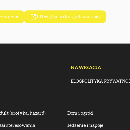
ezno.com
https://notariuszgniezno.com
NAWIGACJA
BLOG
POLITYKA PRYWATNOŚ
dult (erotyka, hazard)
Dom i ogród
zainteresowania
Jedzenie i napoje