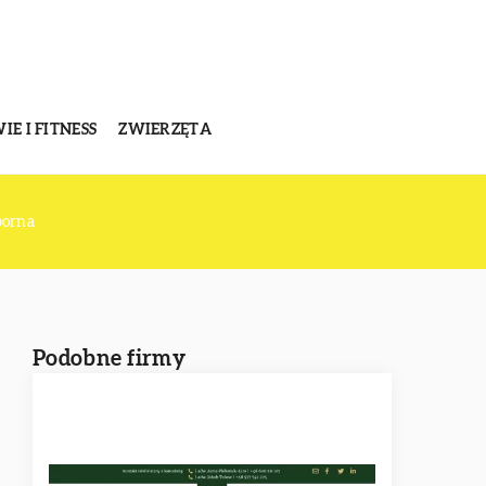
E I FITNESS
ZWIERZĘTA
porna
Podobne firmy