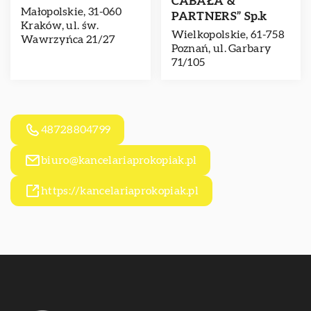
CABAŁA &
Małopolskie, 31-060
PARTNERS” Sp.k
Kraków, ul. św.
Wielkopolskie, 61-758
Wawrzyńca 21/27
Poznań, ul. Garbary
71/105
48728804799
biuro@kancelariaprokopiak.pl
https://kancelariaprokopiak.pl