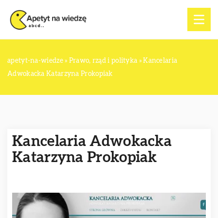
apetyt-na-wiedze
»
Prawo, rząd i polityka
»
Kancelaria
Adwokacka Katarzyna Prokopiak
Kancelaria Adwokacka
Katarzyna Prokopiak