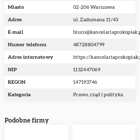
Miasto
02-206 Warszawa
Adres
ul. Zadumana 11/43
E-mail
biuro@kancelariaprokopiak.
Numer telefonu
48728804799
Adres internetowy
https://kancelariaprokopiak.
NIP
1132447069
REGON
147193746
Kategoria
Prawo, rząd i polityka
Podobne firmy