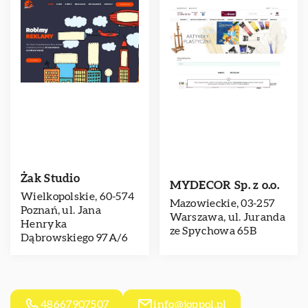
Żak Studio
MYDECOR Sp. z o.o.
Wielkopolskie, 60-574
Mazowieckie, 03-257
Poznań, ul. Jana
Warszawa, ul. Juranda
Henryka
ze Spychowa 65B
Dąbrowskiego 97A/6
48667907507
info@joppol.pl