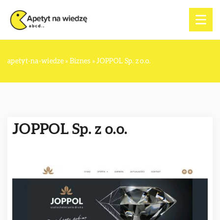
apetyt-na-wiedze
»
Biznes
»
JOPPOL Sp. z o.o.
JOPPOL Sp. z o.o.