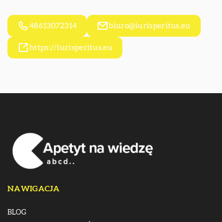
48613072314
biuro@iurisperitus.eu
https://iurisperitus.eu
NAWIGACJA
BLOG