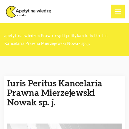
apetyt-na-wiedze
»
Prawo, rząd i polityka
»
Iuris Peritus
Kancelaria Prawna Mierzejewski Nowak sp. j.
Iuris Peritus Kancelaria
Prawna Mierzejewski
Nowak sp. j.