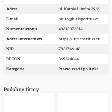
Adres
ul. Karola Libelta 29/6
E-mail
biuro@iurisperitus.eu
Numer telefonu
48613072314
Adres internetowy
https://iurisperitus.eu
NIP
7831746148
REGON
365244044
Kategoria
Prawo, rząd i polityka
Podobne firmy