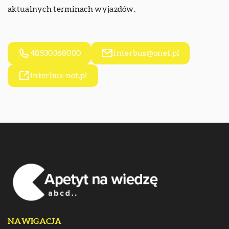
aktualnych terminach wyjazdów.
48530368000
interbus@onet.pl
interbus-net.pl
NAWIGACJA