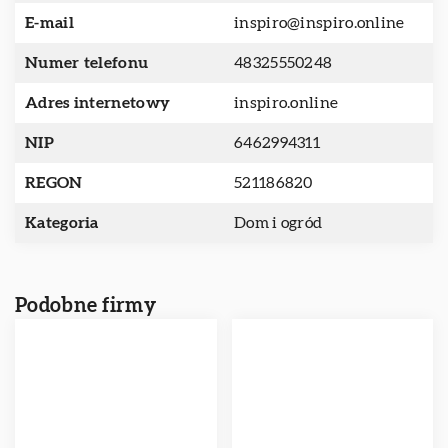
E-mail
inspiro@inspiro.online
Numer telefonu
48325550248
Adres internetowy
inspiro.online
NIP
6462994311
REGON
521186820
Kategoria
Dom i ogród
Podobne firmy