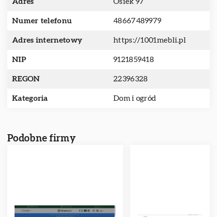
Adres
Osiek 97
Numer telefonu
48667489979
Adres internetowy
https://1001mebli.pl
NIP
9121859418
REGON
22396328
Kategoria
Dom i ogród
Podobne firmy