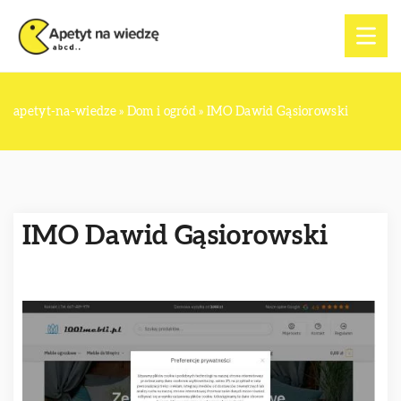
apetyt-na-wiedze
»
Dom i ogród
»
IMO Dawid Gąsiorowski
IMO Dawid Gąsiorowski