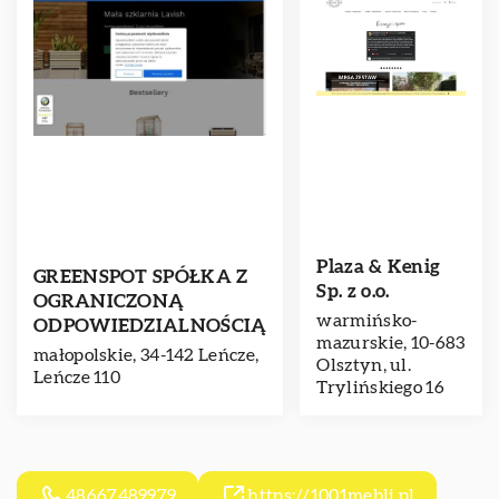
Plaza & Kenig
GREENSPOT SPÓŁKA Z
Sp. z o.o.
OGRANICZONĄ
warmińsko-
ODPOWIEDZIALNOŚCIĄ
mazurskie, 10-683
małopolskie, 34-142 Leńcze,
Olsztyn, ul.
Leńcze 110
Trylińskiego 16
48667489979
https://1001mebli.pl