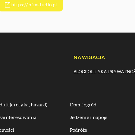
https://hfmstudio.pl
NAWIGACJA
BLOG
POLITYKA PRYWATNOŚ
dult (erotyka, hazard)
Dom i ogród
zainteresowania
Jedzenie i napoje
omości
Podróże