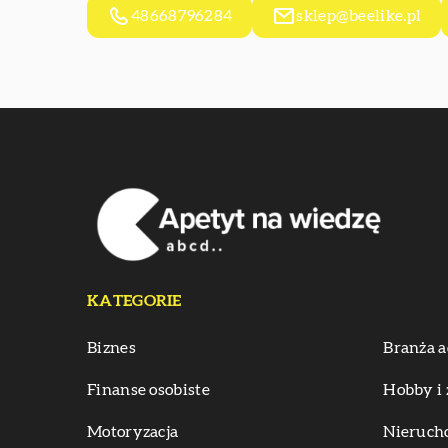
48668796284
sklep@beelike.pl
KATEGORIE
Biznes
Branża a
Finanse osobiste
Hobby i 
Motoryzacja
Nieruch