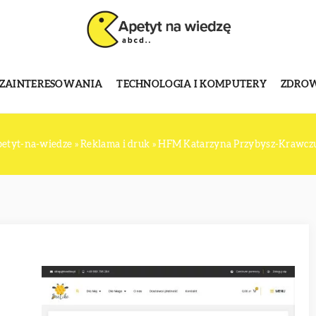
 ZAINTERESOWANIA
TECHNOLOGIA I KOMPUTERY
ZDROWI
petyt-na-wiedze
»
Reklama i druk
»
HFM Katarzyna Przybysz-Krawcz