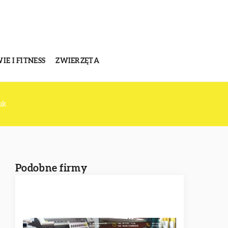
E I FITNESS
ZWIERZĘTA
uk
Podobne firmy