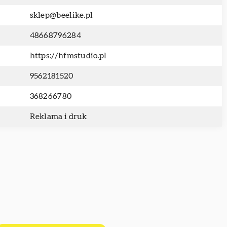
sklep@beelike.pl
48668796284
https://hfmstudio.pl
9562181520
368266780
Reklama i druk